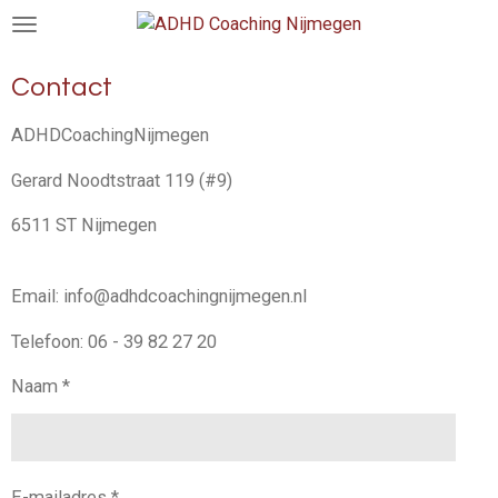
Ga
direct
naar
Contact
de
hoofdinhoud
ADHDCoachingNijmegen
Gerard Noodtstraat 119 (#9)
6511 ST Nijmegen
Email: info@adhdcoachingnijmegen.nl
Telefoon: 06 - 39 82 27 20
Naam *
E-mailadres *